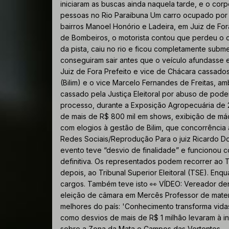
iniciaram as buscas ainda naquela tarde, e o corp
pessoas no Rio Paraibuna Um carro ocupado por q
bairros Manoel Honório e Ladeira, em Juiz de Fo
de Bombeiros, o motorista contou que perdeu o c
da pista, caiu no rio e ficou completamente sub
conseguiram sair antes que o veículo afundasse e
Juiz de Fora Prefeito e vice de Chácara cassados
(Bilim) e o vice Marcelo Fernandes de Freitas, am
cassado pela Justiça Eleitoral por abuso de pod
processo, durante a Exposição Agropecuária de 
de mais de R$ 800 mil em shows, exibição de máq
com elogios à gestão de Bilim, que concorrência à
Redes Sociais/Reprodução Para o juiz Ricardo Do
evento teve “desvio de finalidade” e funcionou c
definitiva. Os representados podem recorrer ao T
depois, ao Tribunal Superior Eleitoral (TSE). En
cargos. Também teve isto 👀 VÍDEO: Vereador den
eleição de câmara em Mercês Professor de matemá
melhores do país: 'Conhecimento transforma vida
como desvios de mais de R$ 1 milhão levaram à in
sobre a Zona da Mata e Campos das Vertentes