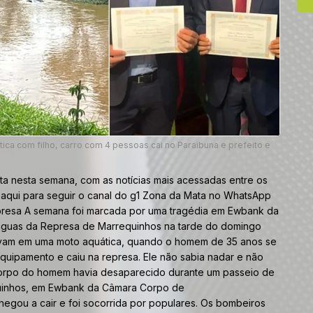
ca com filho, carro com 4 pessoas cai no Paraibuna e prefeito e
ta nesta semana, com as notícias mais acessadas entre os
aqui para seguir o canal do g1 Zona da Mata no WhatsApp
presa A semana foi marcada por uma tragédia em Ewbank da
s águas da Represa de Marrequinhos na tarde do domingo
avam em uma moto aquática, quando o homem de 35 anos se
quipamento e caiu na represa. Ele não sabia nadar e não
 Corpo do homem havia desaparecido durante um passeio de
quinhos, em Ewbank da Câmara Corpo de
hegou a cair e foi socorrida por populares. Os bombeiros