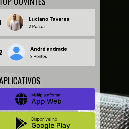
TOP OUVINTES
Luciano Tavares
1
2 Pontos
André andrade
2
2 Pontos
APLICATIVOS
Multiplataforma
App Web
Disponível no
Google Play