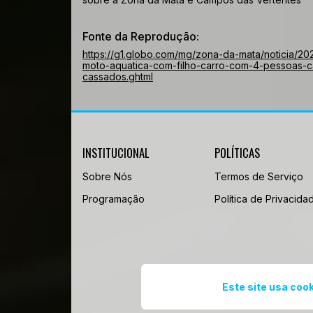
Fonte da Reprodução:
https://g1.globo.com/mg/zona-da-mata/noticia/2
moto-aquatica-com-filho-carro-com-4-pessoas-c
cassados.ghtml
INSTITUCIONAL
POLÍTICAS
Sobre Nós
Termos de Serviço
Programação
Política de Privacida
Este site usa cook