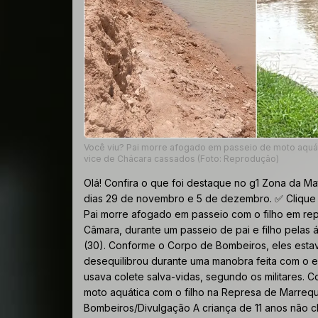
Você viu? Pai morre afogado em passeio de moto aquáti
vice de Chácara cassados (Foto: Reprodução)
Olá! Confira o que foi destaque no g1 Zona da Ma
dias 29 de novembro e 5 de dezembro. ✅ Clique 
Pai morre afogado em passeio com o filho em re
Câmara, durante um passeio de pai e filho pela
(30). Conforme o Corpo de Bombeiros, eles est
desequilibrou durante uma manobra feita com o e
usava colete salva-vidas, segundo os militares.
moto aquática com o filho na Represa de Marre
Bombeiros/Divulgação A criança de 11 anos não c