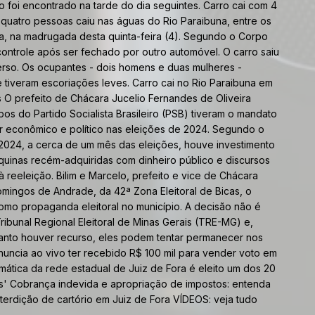
o foi encontrado na tarde do dia seguintes. Carro cai com 4
uatro pessoas caiu nas águas do Rio Paraibuna, entre os
ra, na madrugada desta quinta-feira (4). Segundo o Corpo
ontrole após ser fechado por outro automóvel. O carro saiu
merso. Os ocupantes - dois homens e duas mulheres -
 tiveram escoriações leves. Carro cai no Rio Paraibuna em
 O prefeito de Chácara Jucelio Fernandes de Oliveira
bos do Partido Socialista Brasileiro (PSB) tiveram o mandato
er econômico e político nas eleições de 2024. Segundo o
2024, a cerca de um mês das eleições, houve investimento
uinas recém-adquiridas com dinheiro público e discursos
 reeleição. Bilim e Marcelo, prefeito e vice de Chácara
mingos de Andrade, da 42ª Zona Eleitoral de Bicas, o
omo propaganda eleitoral no município. A decisão não é
ribunal Regional Eleitoral de Minas Gerais (TRE-MG) e,
quanto houver recurso, eles podem tentar permanecer nos
uncia ao vivo ter recebido R$ 100 mil para vender voto em
tica da rede estadual de Juiz de Fora é eleito um dos 20
s' Cobrança indevida e apropriação de impostos: entenda
terdição de cartório em Juiz de Fora VÍDEOS: veja tudo